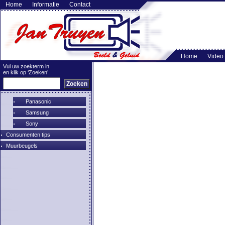
Home
Informatie
Contact
Home
Video
Vul uw zoekterm in
en klik op ‘Zoeken’.
Panasonic
Samsung
Sony
Consumenten tips
Muurbeugels