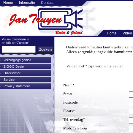
Home
Informatie
Contact
Home
Video
Vul uw zoekterm in
en klik op ‘Zoeken’.
Onderstaand formulier kunt u gebruiken om
Alleen zorgvuldig ingevulde formulieren
Verzorgings gebied
Velden met * zijn verplichte velden
ZIGGO Dealer
Discclaimer
Service
Naam*
Privacy statement
Straat
Postcode
Plaats*
Tel. overdag*
Mob. Telefoon