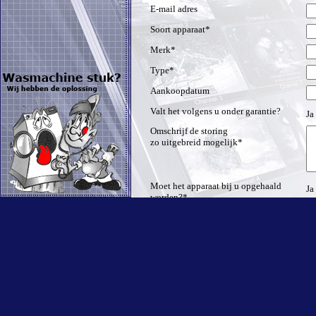
E-mail adres
Soort apparaat*
Merk*
Type*
Aankoopdatum
Valt het volgens u onder garantie?
Ja
Omschrijf de storing
zo uitgebreid mogelijk*
Moet het apparaat bij u opgehaald
Ja
worden?*
Waar staat het apparaat
***Wenst u een leenapparaat tijdens
Ja
de reparatie?
Niet